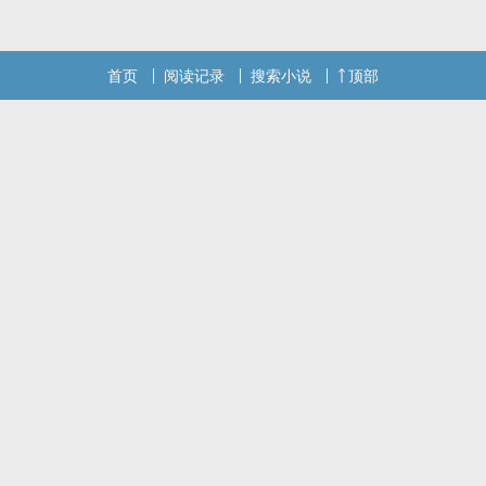
处。
本站提示：各位书友要是觉得《杀死因果（双病娇 1v1）》还不错的
首页
阅读记录
搜索小说
顶部
话请不要忘记向您QQ群和微博里的朋友推荐哦！