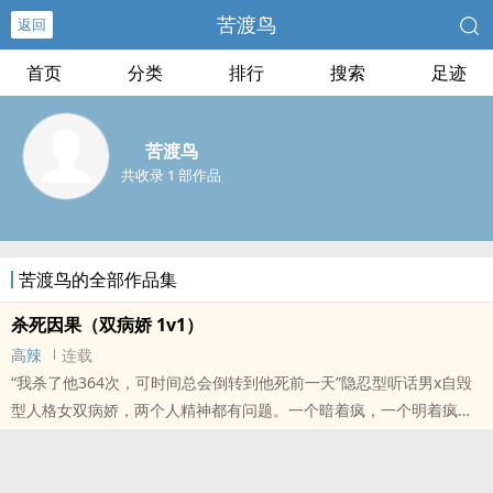
苦渡鸟
返回
首页
分类
排行
搜索
足迹
苦渡鸟
共收录 1 部作品
苦渡鸟的全部作品集
杀死因果（双病娇 1v1）
高辣
连载
“我杀了他364次，可时间总会倒转到他死前一天”隐忍型听话男x自毁
型人格女双病娇，两个人精神都有问题。一个暗着疯，一个明着疯。
校园 青梅竹马 包办婚姻 非典型双向暗恋可能有杀人/分尸/自残/冰恋/
秀色等血腥暴力描写。以上描写基本都是女主对男主。可能会很压
抑，存在家暴/校园暴力/强奸等剧情。请确保自己能接受再观看。双