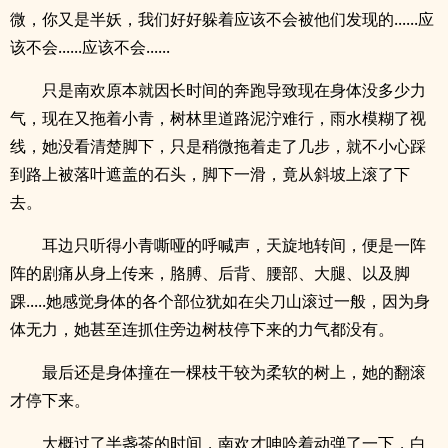
微，你又是半妖，我们好好躲着应该不会被他们发现的......应
该不会......应该不会......
只是南欢原本就因长时间的奔跑导致现在身体没多少力
气，现在又拖着小青，树林里道路泥泞难行，雨水模糊了视
线，她没看清楚脚下，只是稍微拖着走了几步，就不小心踩
到路上被落叶遮盖的石头，脚下一滑，竟从斜坡上滚了下
去。
耳边只听得小青嘶哑的呼喊声，天旋地转间，便是一阵
阵的剧痛从身上传来，胳膊、后背、腰部、大腿、以及脚
踝.....她感觉身体的各个部位犹如在尖刀山滚过一般，因为身
体无力，她甚至连抓住旁边树枝停下来的力气都没有。
最后还是身体撞在一棵枝干较为柔软的树上，她的翻滚
才停下来。
大概过了半盏茶的时间，南欢才呻吟着动弹了一下，白