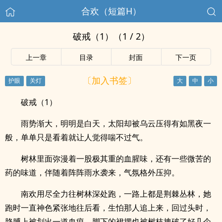
合欢（短篇H）
破戒（1）（1 / 2）
上一章
目录
封面
下一页
〔加入书签〕
破戒（1）
雨势渐大，明明是白天，太阳却被乌云压得有如黑夜一
般，单单只是看着就让人觉得喘不过气。
树林里面弥漫着一股极其重的血腥味，还有一些微苦的
药的味道，伴随着阵阵雨水袭来，气氛格外压抑。
南欢用尽全力往树林深处跑，一路上都是荆棘丛林，她
跑时一直神色紧张地往后看，生怕那人追上来，回过头时，
胳膊上被划出一道血痕，脚下的裙摆也被树枝拽破了好几个