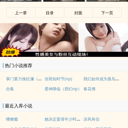
上一章
目录
封面
下一页
热门小说推荐
掌门要力挽狂澜（重生NPH)
我们如何成为孤岛（异国，NPH）
佳雨知时节(np)
合集
爱神降临（西幻np）
春花傳
最近入库小说
她决定宴请年少时的自己（1v1H）
嗜糖瘾
凉风有信