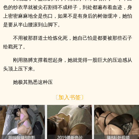
色的纱衣早就被尖石割得不成样子，到处都遍布着血迹，身
上密密麻麻地全是伤口，如果不是有身后的树做缓冲，她怕
是要从半山腰滚到山脚下。
不用被那群道士给炼化死，她自己怕是都要被那些石子
给戳死了。
刚用胳膊支撑着想起身，她就觉得一股巨大的压迫感从
头顶上压下来。
她极其熟悉这种压
〔加入书签〕