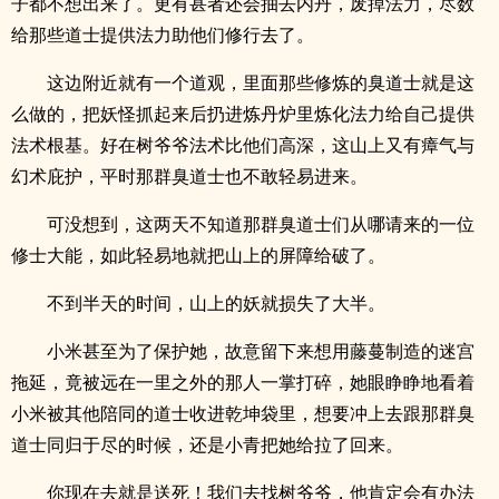
子都不想出来了。更有甚者还会抽去内丹，废掉法力，尽数
给那些道士提供法力助他们修行去了。
这边附近就有一个道观，里面那些修炼的臭道士就是这
么做的，把妖怪抓起来后扔进炼丹炉里炼化法力给自己提供
法术根基。好在树爷爷法术比他们高深，这山上又有瘴气与
幻术庇护，平时那群臭道士也不敢轻易进来。
可没想到，这两天不知道那群臭道士们从哪请来的一位
修士大能，如此轻易地就把山上的屏障给破了。
不到半天的时间，山上的妖就损失了大半。
小米甚至为了保护她，故意留下来想用藤蔓制造的迷宫
拖延，竟被远在一里之外的那人一掌打碎，她眼睁睁地看着
小米被其他陪同的道士收进乾坤袋里，想要冲上去跟那群臭
道士同归于尽的时候，还是小青把她给拉了回来。
你现在去就是送死！我们去找树爷爷，他肯定会有办法