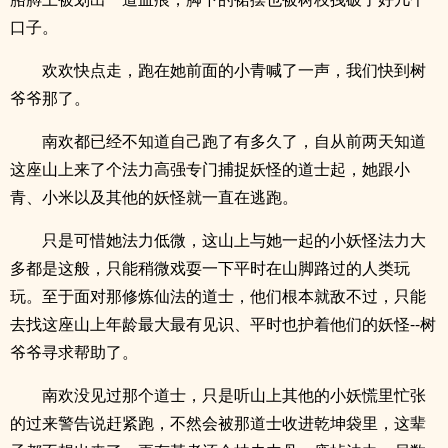
口子。
欢欢快点走，跑在她前面的小青喊了一声，我们快到树
爷爷那了。
南欢都已经不知道自己跑了有多久了，自从前两天知道
这座山上来了个法力高强专门捕捉妖怪的道士起，她跟小
青、小米以及其他的妖怪就一直在逃跑。
只是可惜她法力低微，这山上与她一起的小妖怪法力大
多都是这般，只能稍微戏耍一下平时在山脚路过的人类玩
玩。至于面对那修炼仙法的道士，他们根本就敌不过，只能
去找这座山上年龄最大最有见识、平时也护着他们的妖怪--树
爷爷寻求帮助了。
南欢没见过那个道士，只是听山上其他的小妖慌里忙张
的过来警告说赶紧跑，不然会被那道士收进乾坤袋里，这辈