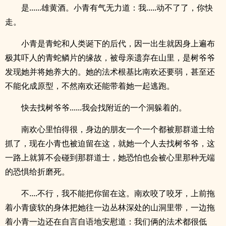
是......雄黄酒。小青有气无力道：我.....动不了了，你快
走。
小青是青蛇和人类诞下的后代，因一出生就因身上遍布
极其吓人的青蛇鳞片的缘故，被母亲遗弃在山里，是树爷爷
发现她并将她养大的。她的法术根基比南欢还要弱，甚至还
不能化成原型，不然南欢还能带着她一起逃跑。
.
快去找树爷爷......我会找附近的一个洞躲着的。
南欢心里怕得很，身边的朋友一个一个都被那群道士给
抓了，现在小青也被迫留在这，就她一个人去找树爷爷，这
一路上就算不会碰到那群道士，她恐怕也会被心里那种无端
的恐惧给折磨死。
不....不行，我不能把你留在这。南欢咬了咬牙，上前拖
着小青疲软的身体把她往一边丛林深处的山洞里带，一边拖
着小青一边还在自言自语地安慰道：我们俩的法术都很低