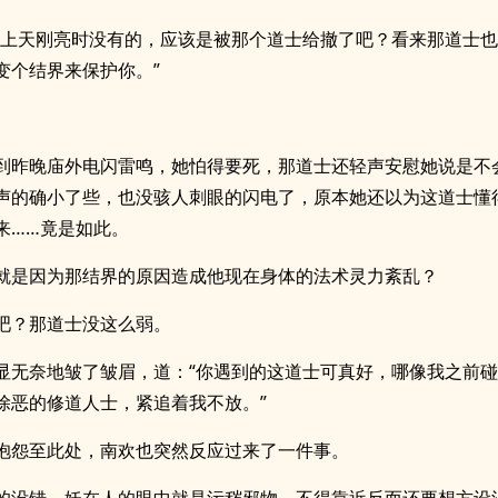
早上天刚亮时没有的，应该是被那个道士给撤了吧？看来那道士
变个结界来保护你。”
到昨晚庙外电闪雷鸣，她怕得要死，那道士还轻声安慰她说是不
声的确小了些，也没骇人刺眼的闪电了，原本她还以为这道士懂
来……竟是如此。
就是因为那结界的原因造成他现在身体的法术灵力紊乱？
吧？那道士没这么弱。
显无奈地皱了皱眉，道：“你遇到的这道士可真好，哪像我之前
除恶的修道人士，紧追着我不放。”
抱怨至此处，南欢也突然反应过来了一件事。