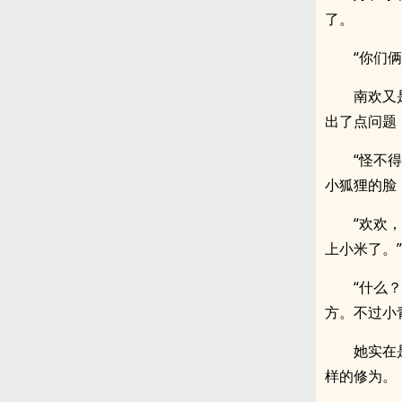
了。
“你们
南欢又
出了点问题
“怪不
小狐狸的脸
“欢欢
上小米了。”
“什么
方。不过小
她实在
样的修为。