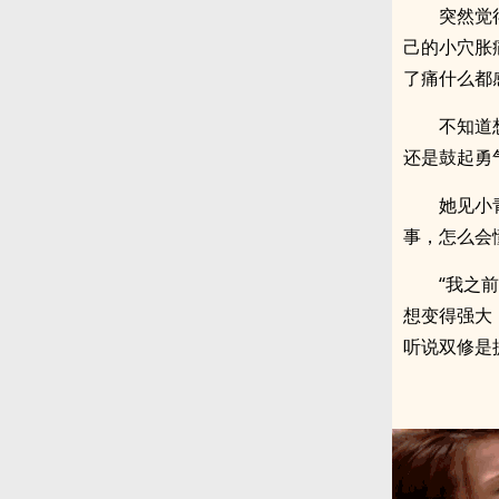
突然觉
己的小穴胀
了痛什么都
不知道
还是鼓起勇
她见小
事，怎么会
“我之
想变得强大
听说双修是