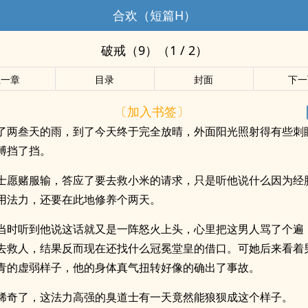
合欢（短篇H）
破戒（9）（1 / 2）
上一章
目录
封面
下一
〔加入书签〕
了两叁天的雨，到了今天终于完全放晴，外面阳光照射得有些刺
膊挡了挡。
士愿赌服输，答应了要去救小米的请求，只是听他说什么因为经
用法力，还要在此地修养个两天。
当时听到他说这话就又是一阵怒火上头，心里把这男人骂了个遍
去救人，结果反而现在还找什么冠冕堂皇的借口。可她后来看着
青的虚弱样子，他的身体真气扭转好像的确出了事故。
稀奇了，这法力高强的臭道士有一天竟然能狼狈成这个样子。