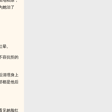
法地祛除，
为她治了
红晕。
不容抗拒的
后清理身上
部都是他后
看见她脸红