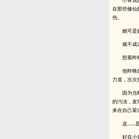
小青说
在那些修仙
伤。
她可是
难不成
想着昨
他昨晚
力道，次次
因为当
的污浊，发
来在自己晕
这……
好在小