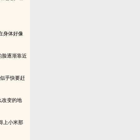
在身体好像
的脸逐渐靠近
基似乎快要赶
么改变的地
得上小米那