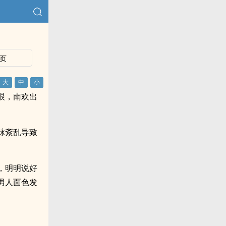
页
眼，南欢出
脉紊乱导致
，明明说好
男人面色发