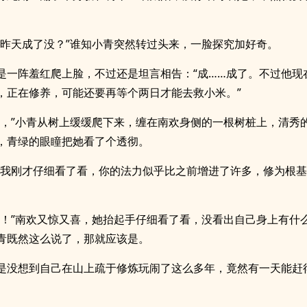
俩昨天成了没？”谁知小青突然转过头来，一脸探究加好奇。
是一阵羞红爬上脸，不过还是坦言相告：“成……成了。不过他现
，正在修养，可能还要再等个两日才能去救小米。”
得，”小青从树上缓缓爬下来，缠在南欢身侧的一根树桩上，清秀
，青绿的眼瞳把她看了个透彻。
，我刚才仔细看了看，你的法力似乎比之前增进了许多，修为根
？！”南欢又惊又喜，她抬起手仔细看了看，没看出自己身上有什
青既然这么说了，那就应该是。
是没想到自己在山上疏于修炼玩闹了这么多年，竟然有一天能赶