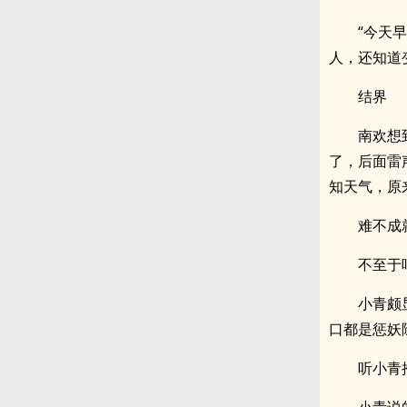
“今天
人，还知道
结界
南欢想
了，后面雷
知天气，原
难不成
不至于
小青颇
口都是惩妖
听小青