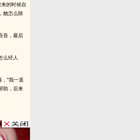
进来的时候自
，她怎么除
吾吾，最后
怎么经人
，“我一直
帮助，后来