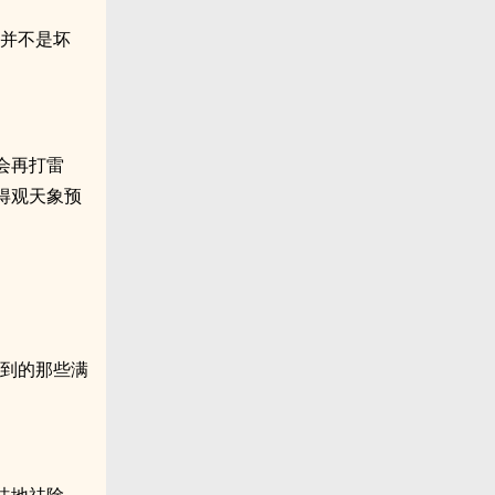
也并不是坏
会再打雷
得观天象预
碰到的那些满