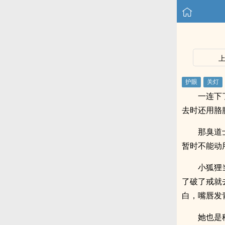
一连下
去时还用胳
那臭道
暂时不能动
小狐狸
了破了戒就
白，嘴唇发
她也是