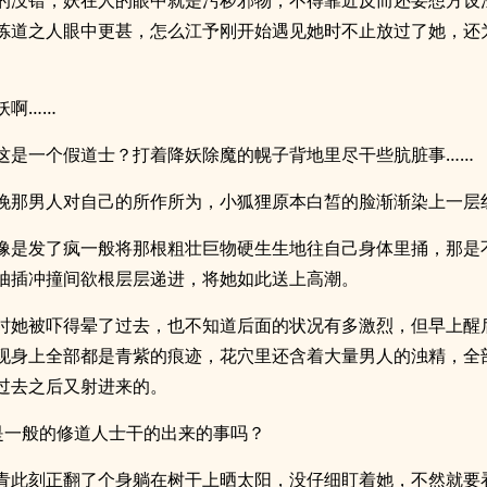
的没错，妖在人的眼中就是污秽邪物，不得靠近反而还要想方设
炼道之人眼中更甚，怎么江予刚开始遇见她时不止放过了她，还
妖啊……
这是一个假道士？打着降妖除魔的幌子背地里尽干些肮脏事……
晚那男人对自己的所作所为，小狐狸原本白皙的脸渐渐染上一层
像是发了疯一般将那根粗壮巨物硬生生地往自己身体里捅，那是
抽插冲撞间欲根层层递进，将她如此送上高潮。
时她被吓得晕了过去，也不知道后面的状况有多激烈，但早上醒
现身上全部都是青紫的痕迹，花穴里还含着大量男人的浊精，全
过去之后又射进来的。
是一般的修道人士干的出来的事吗？
青此刻正翻了个身躺在树干上晒太阳，没仔细盯着她，不然就要