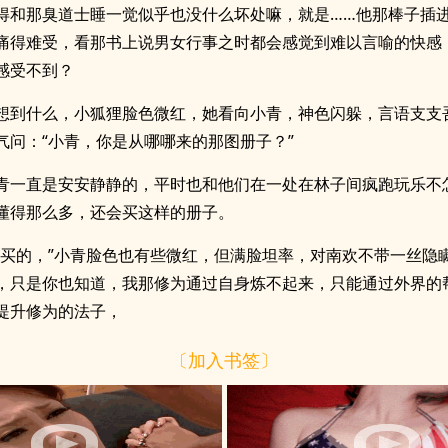
得和那臭道士睡一觉似乎也没什么坏处嘛，就是……他那棒子插
痛得难受，看那书上说男女行事之时都会感觉到难以言喻的快感
感受不到？
想到什么，小狐狸脸色微红，她看向小青，神色闪躲，言语支支
气问：“小青，你是从哪哪来的那图册子？”
青一直是安安静静的，平时也和他们在一处在林子间疯跑玩乐不
懂得那么多，还会买这样的册子。
前买的，”小青脸色也有些微红，但满脸坦率，对南欢不带一丝隐瞒
，只是你也知道，我那修为通过自身炼不起来，只能通过外界的
提升修为的法子，
〔加入书签〕