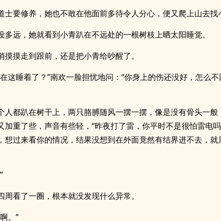
道士要修养，她也不敢在他面前多待令人分心，便又爬上山去找
没多远，她就看到小青趴在不远处的一根树枝上晒太阳睡觉。
悄摸摸走到跟前，还是把小青给吵醒了。
么在这睡着了？”南欢一脸担忧地问：“你身上的伤还没好，怎么不
个人都趴在树干上，两只胳膊随风一摆一摆，像是没有骨头一般
又加重了些，声音有些轻，“昨夜打了雷，你平时不是很怕雷电
，想过来看你的情况，结果没想到在外面竟然有结界进不去，就
”
四周看了一圈，根本就没发现什么异常。
啊。”