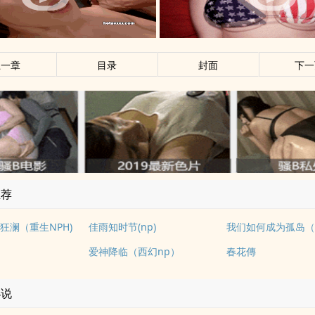
上一章
目录
封面
下一
推荐
狂澜（重生NPH)
佳雨知时节(np)
爱神降临（西幻np）
春花傳
小说