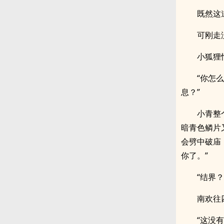
既然这
可刚走
小狐狸
“你怎
息？”
小青整
暗青色鳞片
会劈中破庙
你了。”
“结界？
南欢往
“这没有