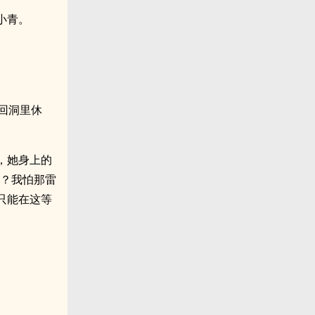
小青。
回洞里休
，她身上的
吗？我怕那雷
只能在这等