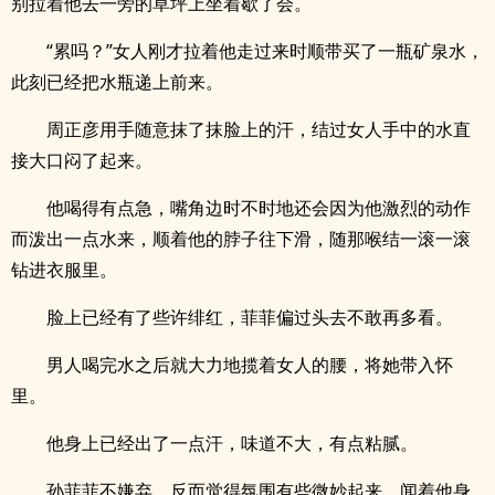
别拉着他去一旁的草坪上坐着歇了会。
“累吗？”女人刚才拉着他走过来时顺带买了一瓶矿泉水，
此刻已经把水瓶递上前来。
周正彦用手随意抹了抹脸上的汗，结过女人手中的水直
接大口闷了起来。
他喝得有点急，嘴角边时不时地还会因为他激烈的动作
而泼出一点水来，顺着他的脖子往下滑，随那喉结一滚一滚
钻进衣服里。
脸上已经有了些许绯红，菲菲偏过头去不敢再多看。
男人喝完水之后就大力地揽着女人的腰，将她带入怀
里。
他身上已经出了一点汗，味道不大，有点粘腻。
孙菲菲不嫌弃，反而觉得氛围有些微妙起来，闻着他身