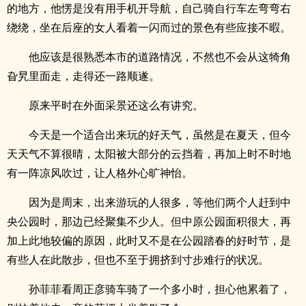
的地方，他愣是没有用手机开导航，自己骑自行车左弯弯右
绕绕，坐在后座的女人看着一闪而过的景色有些应接不暇。
他应该是很熟悉本市的道路情况，不然也不会从这犄角
旮旯里面走，走得还一路顺遂。
原来平时在外面采景还这么有讲究。
今天是一个适合出来玩的好天气，虽然是在夏天，但今
天天气不算很晴，太阳被大部分的云挡着，再加上时不时地
有一阵凉风吹过，让人格外心旷神怡。
因为是周末，出来游玩的人很多，等他们两个人赶到中
央公园时，那边已经聚集不少人。但中原公园面积很大，再
加上此地较偏的原因，此时又不是在公园踏春的好时节，是
有些人在此散步，但也不至于拥挤到寸步难行的状况。
孙菲菲看周正彦骑车骑了一个多小时，担心他累着了，