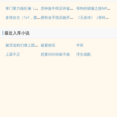
掌门要力挽狂澜（重生NPH)
异种族牛郎店评鉴指南
母狗的驯服之路NP（强制爱）
多情自古（1v1，腹黑内侍咸鱼皇后）
拥有金手指后她开始为所欲为（nph）
《玉壶传》（骨科）（兄妹）（np）
最近入库小说
被淫追粉们缠上团播女主播(露出NPH)
破窗效应
半坏
上梁不正
想要问问你敢不敢
浮生戏配