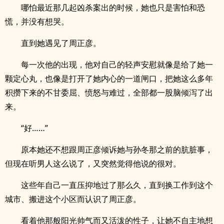
哪怕最近那几起凶杀案出的时候，她也只是害怕和恐
慌，并没有想哭。
直到她遇见了周正彦。
每一次他的出现，他对自己的轻声安慰就像是给了她一
颗定心丸，也像是打开了她内心的一道闸口，把她这么多年
积攒下来的不甘委屈、愤怒与难过，全部都一股脑倾泻了出
来。
“好……”
.
原本她还不想跟周正彦倾诉她与孙冬那之前的肮脏事，
但现在听男人这么说了，又突然觉得他说的很对。
这些年自己一直压抑地过了那么久，直到换工作到这个
城市、搬进这个小区而认识了周正彦。
看着他那般阳光帅气而又活泼的性子，让她不自主地想