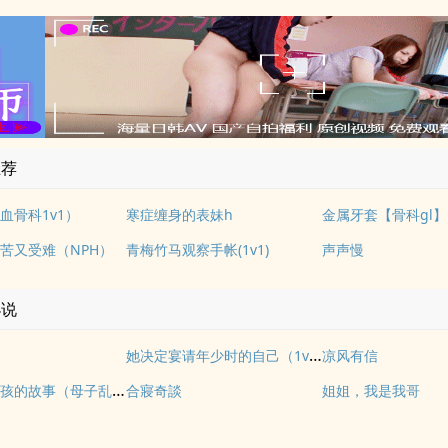
推荐
血骨科1v1）
寒症缠身的表妹h
金属牙套【骨科gl】
苦又受难（NPH）
青梅竹马观察手帐(1v1)
声声慢
小说
她决定宴请年少时的自己（1v1H）
凉风有信
一个禽兽男孩的故事（母子乱伦）
合寢奇談
姐姐，我是我哥