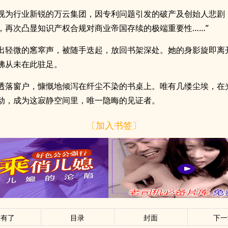
视为行业新锐的万云集团，因专利问题引发的破产及创始人悲剧
，再次凸显知识产权合规对商业帝国存续的极端重要性……”
出轻微的窸窣声，被随手迭起，放回书架深处。她的身影旋即离
佛从未在此驻足。
透落窗户，慷慨地倾泻在纤尘不染的书桌上。唯有几缕尘埃，在
动，成为这寂静空间里，唯一隐晦的见证者。
〔加入书签〕
没有了
目录
封面
下一