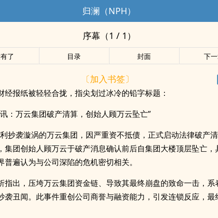
归澜（NPH）
序幕（1 / 1）
没有了
目录
封面
下一
〔加入书签〕
财经报纸被轻轻合拢，指尖划过冰冷的铅字标题：
短讯：万云集团破产清算，创始人顾万云坠亡”
专利抄袭漩涡的万云集团，因严重资不抵债，正式启动法律破产
，集团创始人顾万云于破产消息确认前后自集团大楼顶层坠亡，
界普遍认为与公司深陷的危机密切相关。
析指出，压垮万云集团资金链、导致其最终崩盘的致命一击，系
抄袭丑闻。此事件重创公司商誉与融资能力，引发连锁反应，最