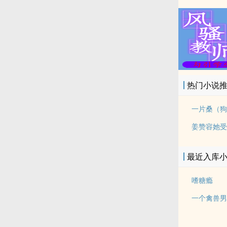
热门小说
一片桑（狗
姜赞容她受
最近入库
嗜糖瘾