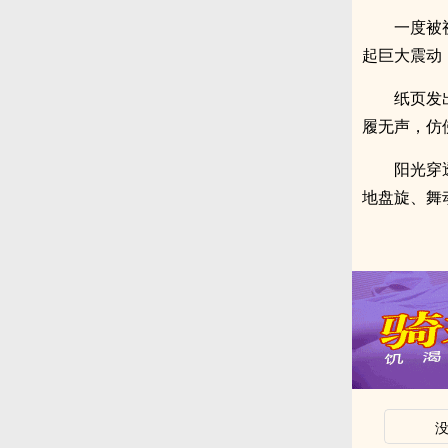
一度被
起巨大震动
纸页发
履无声，仿
阳光穿
地盘旋、舞