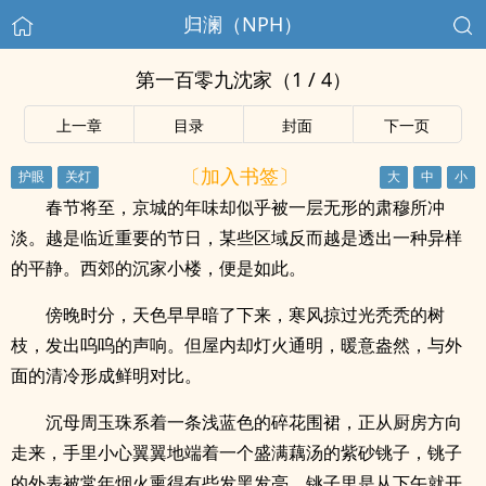
归澜（NPH）
第一百零九沈家（1 / 4）
上一章
目录
封面
下一页
〔加入书签〕
春节将至，京城的年味却似乎被一层无形的肃穆所冲
淡。越是临近重要的节日，某些区域反而越是透出一种异样
的平静。西郊的沉家小楼，便是如此。
傍晚时分，天色早早暗了下来，寒风掠过光秃秃的树
枝，发出呜呜的声响。但屋内却灯火通明，暖意盎然，与外
面的清冷形成鲜明对比。
沉母周玉珠系着一条浅蓝色的碎花围裙，正从厨房方向
走来，手里小心翼翼地端着一个盛满藕汤的紫砂铫子，铫子
的外表被常年烟火熏得有些发黑发亮。铫子里是从下午就开