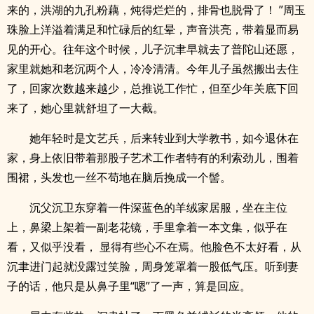
来的，洪湖的九孔粉藕，炖得烂烂的，排骨也脱骨了！ ”周玉
珠脸上洋溢着满足和忙碌后的红晕，声音洪亮，带着显而易
见的开心。往年这个时候，儿子沉聿早就去了普陀山还愿，
家里就她和老沉两个人，冷冷清清。今年儿子虽然搬出去住
了，回家次数越来越少，总推说工作忙，但至少年关底下回
来了，她心里就舒坦了一大截。
她年轻时是文艺兵，后来转业到大学教书，如今退休在
家，身上依旧带着那股子艺术工作者特有的利索劲儿，围着
围裙，头发也一丝不苟地在脑后挽成一个髻。
沉父沉卫东穿着一件深蓝色的羊绒家居服，坐在主位
上，鼻梁上架着一副老花镜，手里拿着一本文集，似乎在
看，又似乎没看， 显得有些心不在焉。他脸色不太好看，从
沉聿进门起就没露过笑脸，周身笼罩着一股低气压。听到妻
子的话，他只是从鼻子里“嗯”了一声，算是回应。