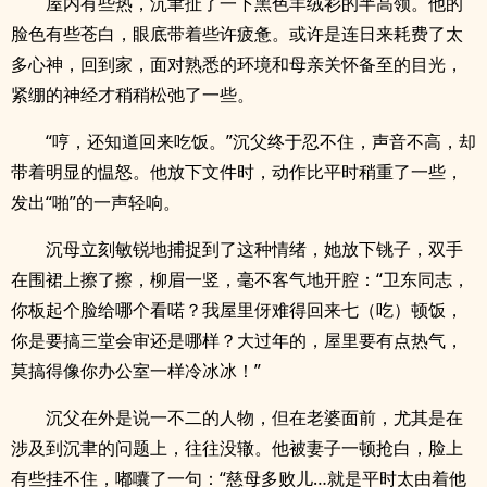
屋内有些热，沉聿扯了一下黑色羊绒衫的半高领。他的
脸色有些苍白，眼底带着些许疲惫。或许是连日来耗费了太
多心神，回到家，面对熟悉的环境和母亲关怀备至的目光，
紧绷的神经才稍稍松弛了一些。
“哼，还知道回来吃饭。”沉父终于忍不住，声音不高，却
带着明显的愠怒。他放下文件时，动作比平时稍重了一些，
发出“啪”的一声轻响。
沉母立刻敏锐地捕捉到了这种情绪，她放下铫子，双手
在围裙上擦了擦，柳眉一竖，毫不客气地开腔：“卫东同志，
你板起个脸给哪个看喏？我屋里伢难得回来七（吃）顿饭，
你是要搞三堂会审还是哪样？大过年的，屋里要有点热气，
莫搞得像你办公室一样冷冰冰！”
沉父在外是说一不二的人物，但在老婆面前，尤其是在
涉及到沉聿的问题上，往往没辙。他被妻子一顿抢白，脸上
有些挂不住，嘟囔了一句：“慈母多败儿…就是平时太由着他