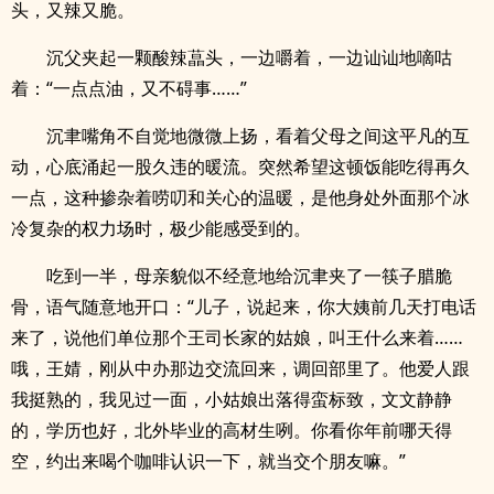
头，又辣又脆。
沉父夹起一颗酸辣蕌头，一边嚼着，一边讪讪地嘀咕
着：“一点点油，又不碍事……”
沉聿嘴角不自觉地微微上扬，看着父母之间这平凡的互
动，心底涌起一股久违的暖流。突然希望这顿饭能吃得再久
一点，这种掺杂着唠叨和关心的温暖，是他身处外面那个冰
冷复杂的权力场时，极少能感受到的。
吃到一半，母亲貌似不经意地给沉聿夹了一筷子腊脆
骨，语气随意地开口：“儿子，说起来，你大姨前几天打电话
来了，说他们单位那个王司长家的姑娘，叫王什么来着……
哦，王婧，刚从中办那边交流回来，调回部里了。他爱人跟
我挺熟的，我见过一面，小姑娘出落得蛮标致，文文静静
的，学历也好，北外毕业的高材生咧。你看你年前哪天得
空，约出来喝个咖啡认识一下，就当交个朋友嘛。”