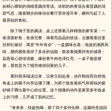
始精心煨制的湖南莲藕排骨汤。浓郁的肉香混合着莲藕的清
甜气息，随着脚步的移动在餐厅里弥漫开来，瞬间勾起了人
最原始的食欲。
除了铫子里的藕汤，桌上还摆着几样精致的家常菜：一
条清蒸鲈鱼，鱼身完整，淋着亮晶晶的豉油，点缀着葱丝姜
丝和红椒丝，寓意“年年有余”；一盘腊味合蒸，地道的湘西风
味，腊肉腊鱼蒸掉了多余的油脂，散发着烟熏特有的咸香；
蒜蓉菜心碧绿清脆，爆炒黄牛肉色泽红亮，一桌子都是硬
菜，显然是为了犒劳难得回家的儿子。
看到母亲端汤过来，沉聿立刻起身，动作熟练而自然地
将桌上的碟子向旁边挪了挪，为那个散发着热气和香味的紫
砂铫子腾出最中心的位置。这个细微的动作是家里多年饭桌
上的习惯，几乎成了肌肉记忆。
“来来来，快趁热喝，煨了四个多钟头咧，这藕特意搞回