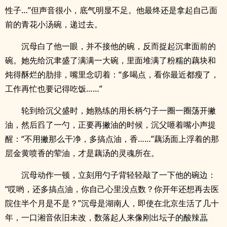
性子…”但声音很小，底气明显不足。他最终还是拿起自己面
前的青花小汤碗，递过去。
沉母白了他一眼，并不接他的碗，反而捉起沉聿面前的
碗。她先给沉聿盛了满满一大碗，里面堆满了粉糯的藕块和
炖得酥烂的肋排，嘴里念叨着：“多喝点，看你最近都瘦了，
工作再忙也要记得吃饭……”
轮到给沉父盛时，她熟练的用长柄勺子一圈一圈荡开撇
油，然后舀了一勺，正要再撇油的时候，沉父咂着嘴小声提
醒：“不用撇那么干净，多搞点油，香……”藕汤面上浮着的那
层金黄喷香的荤油，才是藕汤的灵魂所在。
沉母动作一顿，立刻用勺子背轻轻敲了一下他的碗边：
“哎哟，还多搞点油，你自己心里没点数？你开年还想再去医
院住半个月是不是？”沉母是湖南人，即使在北京生活了几十
年，一口湘音依旧未改，数落起人来像刚出坛子的酸辣蕌