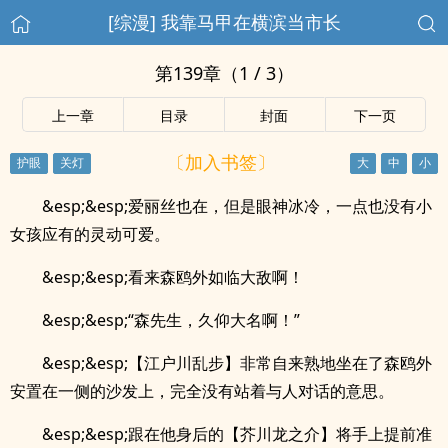
[综漫] 我靠马甲在横滨当市长
第139章（1 / 3）
上一章
目录
封面
下一页
〔加入书签〕
&esp;&esp;爱丽丝也在，但是眼神冰冷，一点也没有小
女孩应有的灵动可爱。
&esp;&esp;看来森鸥外如临大敌啊！
&esp;&esp;“森先生，久仰大名啊！”
&esp;&esp;【江户川乱步】非常自来熟地坐在了森鸥外
安置在一侧的沙发上，完全没有站着与人对话的意思。
&esp;&esp;跟在他身后的【芥川龙之介】将手上提前准