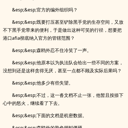
&esp;&esp;官方的编外组织吗？
&esp;&esp;既要打压甚至铲除黑手党的生存空间，又放
不下黑手党带来的便利，于是做出这种可笑的行径，想要把
港口afia彻底纳入官方的管辖范围？
&esp;&esp;森鸥外忍不住冷笑了一声。
&esp;&esp;他原本以为执法队会给出一些不同的方案，
没想到还是这样贪得无厌，甚至一点都不顾及实际后果吗？
&esp;&esp;他多少有些失望。
&esp;&esp;不过，这一沓文档不止一张，他暂且按捺下
心中的怒火，继续看了下去。
&esp;&esp;下面的文档是机密数据。
&esp;&esp;森鸥外的脸色顿时僵硬。