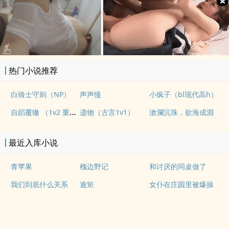
热门小说推荐
白骑士守则（NP）
声声慢
小疯子（bl现代高h）
自蹈覆辙 （1v2 重生）
遗物（古言1v1）
滄瀾沉珠，欲海成淵
最近入库小说
青苹果
槐边野记
和讨厌的同桌做了
我们到底什么关系
逾矩
女仆在庄园里被爆操