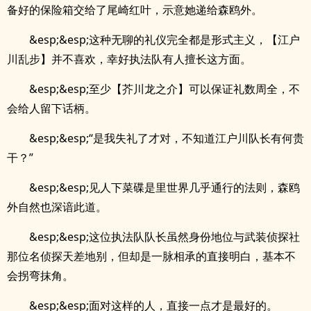
备好的保险箱交给了尾崎红叶，示意她递给森鸥外。
&esp;&esp;这种无聊的礼仪完全都是形式主义，【江户
川乱步】并不喜欢，幸好执法队有人擅长这方面。
&esp;&esp;至少【芥川龙之介】可以保证礼数周全，不
会给人留下话柄。
&esp;&esp;“是我失礼了才对，不知道江户川队长有何贵
干？”
&esp;&esp;见人下菜碟是里世界几乎通行的法则，森鸥
外自然也深谙此道。
&esp;&esp;这位执法队队长虽然身份地位与武装侦探社
那位名侦探天差地别，但却是一脉相承的直接明白，基本不
会拐弯抹角。
&esp;&esp;面对这样的人，直接一点才是最好的。