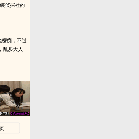
武装侦探社的
福地樱痴，不过
，乱步大人
页