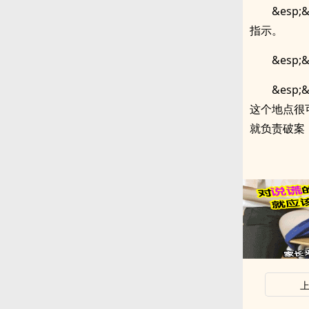
&es
指示。
&esp
&es
这个地点很
就负责破案