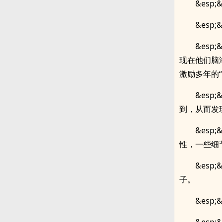
&esp
&esp
&es
现在他们脑
激励多年的“
&es
到，从而发
&es
性，一些细
&es
子。
&esp