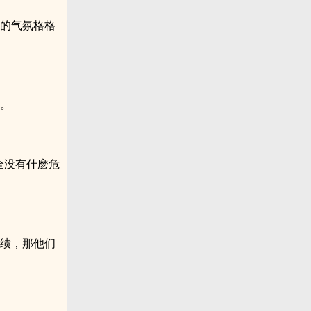
重的气氛格格
裁。
完全没有什麽危
成绩，那他们