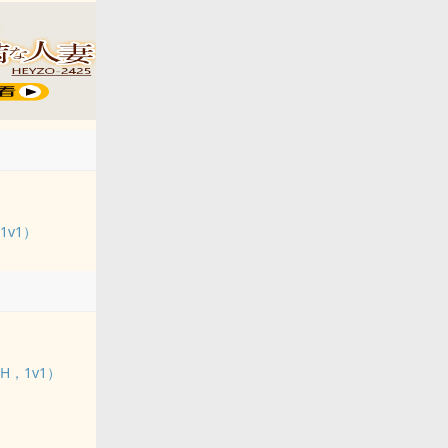
v1）
，1v1）