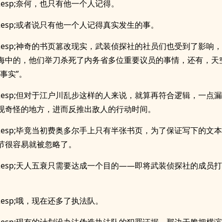
;&esp;奈何，也只有他一个人记得。
;&esp;或者说只有他一个人记得真实发生的事。
p;&esp;神奇的书页篡改现实，武装侦探社的社员们也受到了影响
海中的，他们举刀杀死了内务省多位重要议员的事情，还有，天
事实”。
p;&esp;但对于江户川乱步这样的人来说，就算再符合逻辑，一点
现奇怪的地方，进而反推出敌人的行动时间。
p;&esp;毕竟当初费奥多尔手上只有半张书页，为了保证写下的文
节很容易就被忽略了。
p;&esp;天人五衰只需要达成一个目的——即将武装侦探社的成员
;&esp;哦，现在还多了执法队。