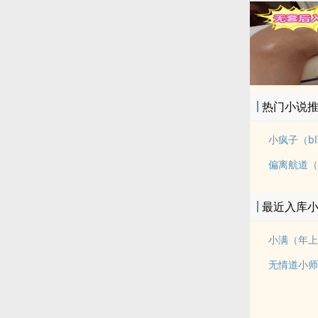
热门小说
小疯子（b
偏离航道（
最近入库
小满（年上
无情道小师