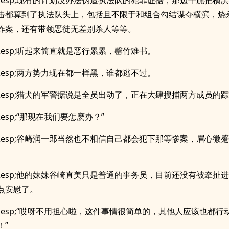
p;&esp;现有的计划没办法伪造执法队的犯罪证据，那边干脆把横
击都算到了执法队头上，包括且不限于和组合勾结谋夺横滨，烧
炸案，还有带领恶徒无差别杀人等等。
;&esp;听起来简直就是恶行累累，罄竹难书。
;&esp;两方势力现在都一样黑，谁都逃不过。
p;&esp;猎犬的军警据说是全员出动了，正在大肆搜捕两方成员的
;&esp;“那现在我们要怎麽办？”
p;&esp;谷崎润一郎当然也不相信自己都会犯下那等惨案，眉心微
p;&esp;他的妹妹谷崎直美只是普通的事务员，目前还没有被牵扯
点安慰了。
p;&esp;“哎呀不用担心啦，这件事情很简单的，其他人应该也都
！”