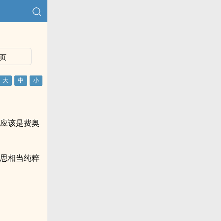
页
，应该是费奥
心思相当纯粹