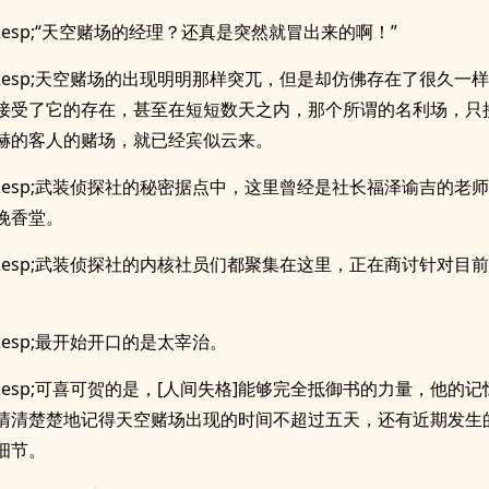
;&esp;“天空赌场的经理？还真是突然就冒出来的啊！”
p;&esp;天空赌场的出现明明那样突兀，但是却仿佛存在了很久一
接受了它的存在，甚至在短短数天之内，那个所谓的名利场，只
赫的客人的赌场，就已经宾似云来。
p;&esp;武装侦探社的秘密据点中，这里曾经是社长福泽谕吉的老
晚香堂。
p;&esp;武装侦探社的内核社员们都聚集在这里，正在商讨针对目
;&esp;最开始开口的是太宰治。
p;&esp;可喜可贺的是，[人间失格]能够完全抵御书的力量，他的
清清楚楚地记得天空赌场出现的时间不超过五天，还有近期发生
细节。