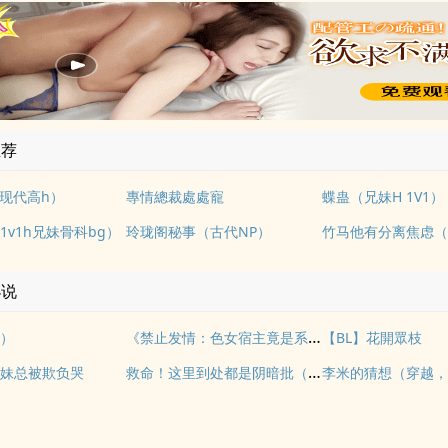
推荐
l现代高h）
專情總裁處處寵
蝶蛊（兄妹H 1V1）
1v1h兄妹骨科bg）
玲珑阁秘事（古代NP）
竹马他有分离焦虑（1
小说
《禁止发情：色女宿主竟是系统克星》
）
【BL】花開眾枝
救命！这里到处都是阴暗批（西幻NPH）
妹总被欺负哭
李米的猜想（穿越，H