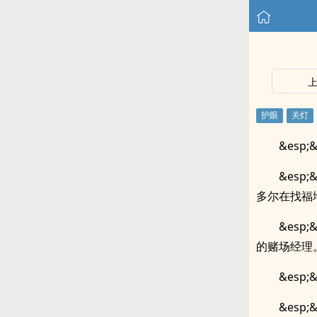
&es
&es
多尔在找福
&es
的赌场经理
&esp
&esp;