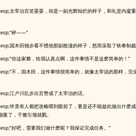
p;&esp;太宰治言笑晏晏，却是一副光辉灿烂的样子，和礼堂内凝
&esp;“砰——”
p;&esp;国木田独步看不惯他那副散漫的样子，怒而采取了铁拳制
;&esp;“你这家夥，给我认真点啊，这件事情不是这麽简单的！”
p;&esp;“不，国木田，这件事情很简单的，就像太宰说的那样，
;&esp;江户川乱步出言赞成了太宰治的话。
p;&esp;毕竟有人都把攻略喂到眼前了，要是还不能趁此做出什麽
翻案了，干脆引颈就戮。
;&esp;“好吧，需要我们做什麽呢？我保证完成任务。”