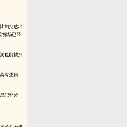
，比如突然出
空赌场已经
漏洞也能被抓
本具有逻辑
打成犯罪分