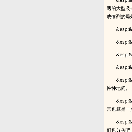
&es
遇的大型袭
成惨烈的爆
&esp
&esp
&es
&esp
&es
忡忡地问。
&es
言也算是一
&es
们也分兵吧