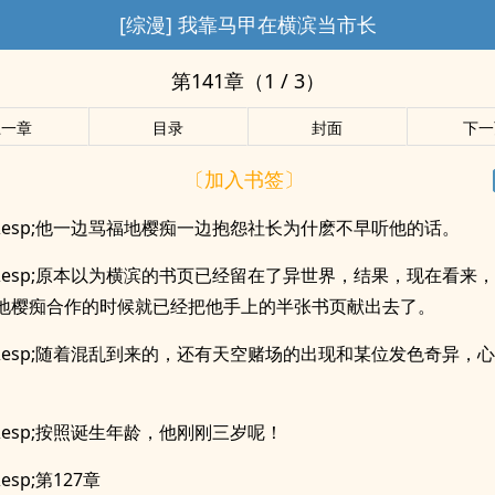
[综漫] 我靠马甲在横滨当市长
第141章（1 / 3）
上一章
目录
封面
下一
〔加入书签〕
p;&esp;他一边骂福地樱痴一边抱怨社长为什麽不早听他的话。
p;&esp;原本以为横滨的书页已经留在了异世界，结果，现在看来
地樱痴合作的时候就已经把他手上的半张书页献出去了。
p;&esp;随着混乱到来的，还有天空赌场的出现和某位发色奇异，
。
;&esp;按照诞生年龄，他刚刚三岁呢！
&esp;第127章