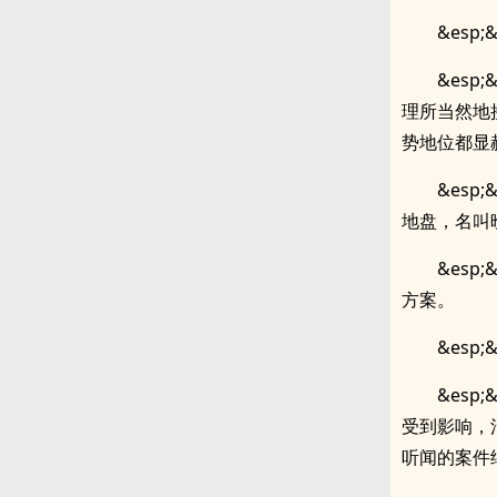
&esp
&es
理所当然地
势地位都显
&es
地盘，名叫
&es
方案。
&esp
&es
受到影响，
听闻的案件