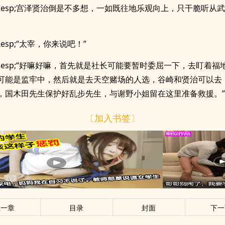
p;&esp;宫泽贤治倒是不多想，一如既往地乐观向上，只干脆听从
;&esp;“太宰，你来说吧！”
p;&esp;“好嘛好嘛，首先就是社长可能要暂时委屈一下，去盯着
可能是监牢中，然后就是去天空赌场的人选，谷崎和贤治可以去
，国木田先生保护好乱步先生，与谢野小姐留在这里准备救援。”
〔加入书签〕
上一章
目录
封面
下一