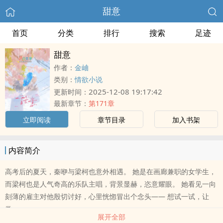
甜意
首页
分类
排行
搜索
足迹
甜意
作者：
金岫
类别：
情欲小说
2025-12-08 19:17:42
更新时间：
最新章节：
第171章
立即阅读
章节目录
加入书架
内容简介
高考后的夏天，秦咿与梁柯也意外相遇。 她是在画廊兼职的女学生，
而梁柯也是人气奇高的乐队主唱，背景显赫，恣意耀眼。 她看见一向
刻薄的雇主对他殷切讨好，心里恍惚冒出个念头—— 想试一试，让
傲..
展开全部