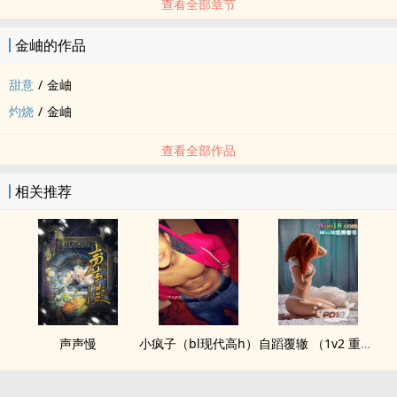
查看全部章节
金岫的作品
甜意
/
金岫
灼烧
/
金岫
查看全部作品
相关推荐
声声慢
小疯子（bl现代高h）
自蹈覆辙 （1v2 重生）