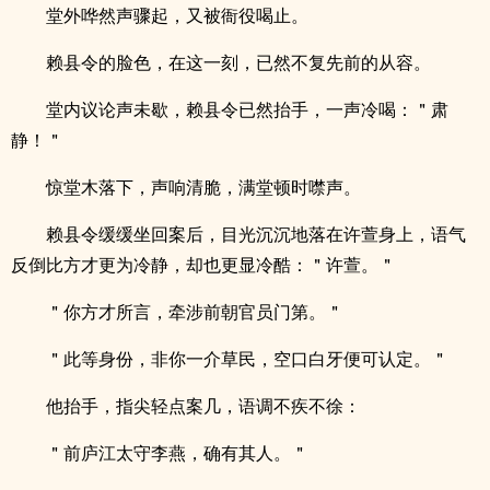
堂外哗然声骤起，又被衙役喝止。
赖县令的脸色，在这一刻，已然不复先前的从容。
堂内议论声未歇，赖县令已然抬手，一声冷喝：＂肃
静！＂
惊堂木落下，声响清脆，满堂顿时噤声。
赖县令缓缓坐回案后，目光沉沉地落在许萱身上，语气
反倒比方才更为冷静，却也更显冷酷：＂许萱。＂
＂你方才所言，牵涉前朝官员门第。＂
＂此等身份，非你一介草民，空口白牙便可认定。＂
他抬手，指尖轻点案几，语调不疾不徐：
＂前庐江太守李燕，确有其人。＂