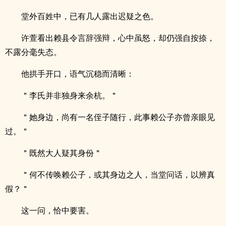
堂外百姓中，已有几人露出迟疑之色。
许萱看出赖县令言辞强辩，心中虽怒，却仍强自按捺，
不露分毫失态。
他拱手开口，语气沉稳而清晰：
＂李氏并非独身来余杭。＂
＂她身边，尚有一名侄子随行，此事赖公子亦曾亲眼见
过。＂
＂既然大人疑其身份＂
＂何不传唤赖公子，或其身边之人，当堂问话，以辨真
假？＂
这一问，恰中要害。