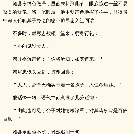
赖县令神色微滞，显然未料到此节，眼底掠过一丝不易
察觉的犹豫。略一沉吟后，他不动声色地挥了挥手，只得暗
中命人传唤其子身边的忠仆赖尽忠入堂回话。
不多时，赖尽忠被领上堂来，躬身行礼：
＂小的见过大人。＂
赖县令沉声道：＂你将所知，如实道来。＂
赖尽忠低头应是，随即回禀：
＂大人，那李氏确实带着一名孩子，入住冬角巷。＂
他话锋一转，语气中刻意添了几分贬抑：
＂由此也可见，公子对她情根深重，对其诸事皆是百依
百顺。＂
赖县令面色不改，忽然追问一句：