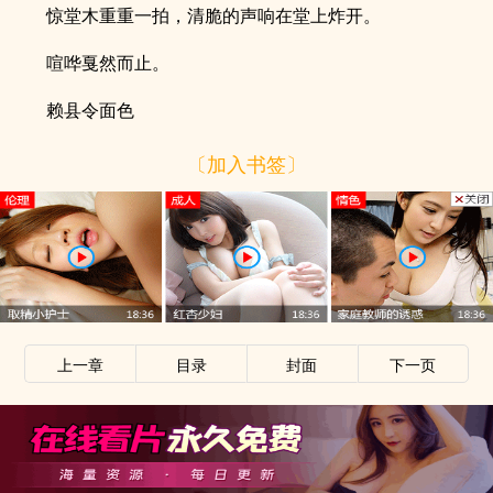
惊堂木重重一拍，清脆的声响在堂上炸开。
喧哗戛然而止。
赖县令面色
〔加入书签〕
上一章
目录
封面
下一页