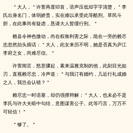
＂大人，＂许萱再度叩首，语声压低却字字清楚，＂李
氏出身名门，体弱娇贵，实在难以承受此等酷刑。草民斗
胆，在此事尚有疑虑，恳请大人暂缓行刑。＂
赖县令神色微动，尚在权衡利害之际，跪在一旁的赖尽
忠忽然抬头插话：＂大人，此女来历不明，她是否真为庐江
李府之女，尚难尽信。＂
许萱闻言，怒意骤起，素来温雅克制的他，此刻目光如
刃，直视赖尽忠，冷声道：＂与我订有婚约，几近行礼成婚
之人，我岂会认错？＂
赖尽忠一时语塞，却仍强撑辩解：＂大人，也未必不是
李氏与许大夫暗中勾结，意图谋害公子。此等巧言，万万不
可轻信！＂
＂够了。＂