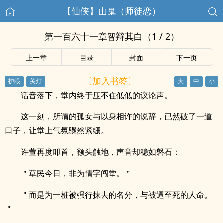
【仙侠】山鬼（师徒恋）
第一百六十一章智辩其白（1 / 2）
上一章
目录
封面
下一页
〔加入书签〕
话音落下，堂内终于压不住低低的议论声。
这一刻，所谓的孤女与以身相许的说辞，已然破了一道
口子，让堂上气氛骤然紧绷。
许萱再度叩首，额头触地，声音却稳如磐石：
＂草民今日，非为情字闯堂。＂
＂而是为一桩被强行抹去的名分，与被逼至死的人命。
＂