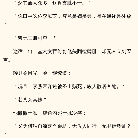
＂然其族人众多，远近支脉不一。＂
＂你口中这位李庭芝，究竟是嫡是旁，是在籍还是外放
＂
＂皆无官册可查。＂
这话一出，堂内文官纷纷低头翻检簿册，却无人立刻应
声。
赖县令目光一冷，继续道：
＂况且，李燕因谋逆被圣上赐死，族人散居各地。＂
＂若真为其妹＂
他微微一顿，嘴角勾起一抹冷笑：
＂又为何独自流落至余杭，无族人同行，无书信凭证？
＂