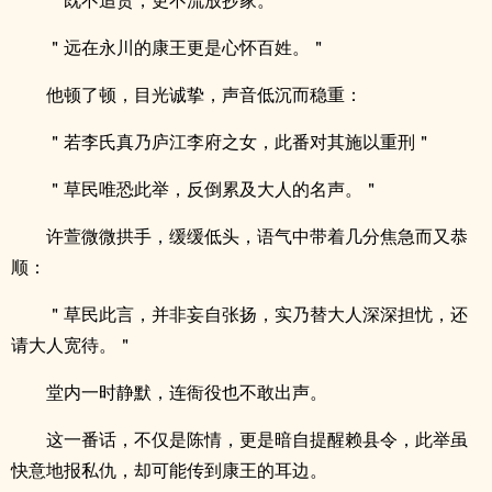
＂既不追责，更不流放抄家。＂
＂远在永川的康王更是心怀百姓。＂
他顿了顿，目光诚挚，声音低沉而稳重：
＂若李氏真乃庐江李府之女，此番对其施以重刑＂
＂草民唯恐此举，反倒累及大人的名声。＂
许萱微微拱手，缓缓低头，语气中带着几分焦急而又恭
顺：
＂草民此言，并非妄自张扬，实乃替大人深深担忧，还
请大人宽待。＂
堂内一时静默，连衙役也不敢出声。
这一番话，不仅是陈情，更是暗自提醒赖县令，此举虽
快意地报私仇，却可能传到康王的耳边。