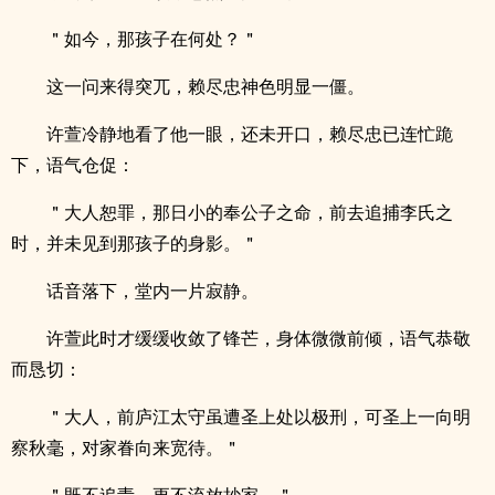
＂如今，那孩子在何处？＂
这一问来得突兀，赖尽忠神色明显一僵。
许萱冷静地看了他一眼，还未开口，赖尽忠已连忙跪
下，语气仓促：
＂大人恕罪，那日小的奉公子之命，前去追捕李氏之
时，并未见到那孩子的身影。＂
话音落下，堂内一片寂静。
许萱此时才缓缓收敛了锋芒，身体微微前倾，语气恭敬
而恳切：
＂大人，前庐江太守虽遭圣上处以极刑，可圣上一向明
察秋毫，对家眷向来宽待。＂